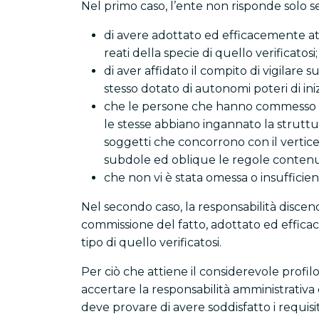
Nel primo caso, l’ente non risponde solo s
di avere adottato ed efficacemente att
reati della specie di quello verificatosi;
di aver affidato il compito di vigilar
stesso dotato di autonomi poteri di iniz
che le persone che hanno commesso il 
le stesse abbiano ingannato la struttur
soggetti che concorrono con il vertice n
subdole ed oblique le regole conten
che non vi è stata omessa o insufficien
Nel secondo caso, la responsabilità discend
commissione del fatto, adottato ed effica
tipo di quello verificatosi.
Per ciò che attiene il considerevole profi
accertare la responsabilità amministrativa 
deve provare di avere soddisfatto i requisiti