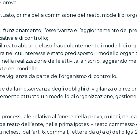
e prova:
uato, prima della commissione del reato, modelli di orga
e sul funzionamento, l’osservanza e l’aggiornamento dei p
iativa e di controllo;
reato abbiano eluso fraudolentemente i modelli di organ
a nel cui interesse è stato predisposto il modello organiz
ella realizzazione delle attività 'a rischio', aggirando med
ute nel modello;
te vigilanza da parte dell’organismo di controllo.
e dalla inosservanza degli obblighi di vigilanza o direzion
cemente attuato un modello di organizzazione, gestione e
lo processuale relativo all’onere della prova, quindi, ne
da reato dell’ente, nella prima ipotesi – reato commesso 
 richiesti dall’art. 6, comma 1, lettere da
a)
a
d)
del d.lgs. 