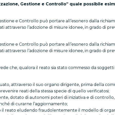
zzazione, Gestione e Controllo” quale possibile esim
estione e Controllo può portare all’esonero dalla richiam
i attraverso l’adozione di misure idonee, in grado di preve
estione e Controllo può portare all’esonero dalla richiam
i attraverso l’adozione di misure idonee, in grado di preve
evede che, qualora il reato sia stato commesso da soggetti 
ato, attraverso il suo organo dirigente, prima della comm
evenire reati della stessa specie di quello verificatosi;
nte, dotato di autonomi poteri di iniziativa e di controllo
nché di curarne l’aggiornamento;
 il reato eludendo fraudolentemente il modello di organ