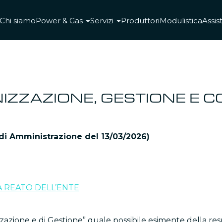
Chi siamo
Power & Gas
Servizi
Produttori
Modulistica
Assis
IZZAZIONE, GESTIONE E 
 di Amministrazione del 13/03/2026)
DA REATO DELL’ENTE
azione e di Gestione” quale possibile esimente della res