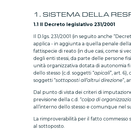
1. SISTEMA DELLA RES
1.1 Il Decreto legislativo 231/2001
Il D.lgs. 231/2001 (in seguito anche “Decre
applica - in aggiunta a quella penale dell
fattispecie di reato (in due casi, come si v
degli enti stessi, da parte delle persone f
unità organizzativa dotata di autonomia fi
dello stesso (c.d. soggetti “
apicali
”, art. 6
soggetti “
sottoposti all’altrui direzione
”, ar
Dal punto di vista dei criteri di imputazio
previsione della c.d. “
colpa di organizzazi
all’interno dello stesso e comunque nel s
La rimproverabilità per il fatto commesso s
al sottoposto.