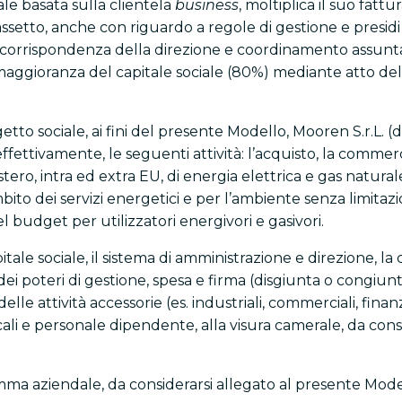
ale basata sulla clientela
business
, moltiplica il suo fattu
setto, anche con riguardo a regole di gestione e presidi d
in corrispondenza della direzione e coordinamento assunta
maggioranza del capitale sociale (80%) mediante atto del 
tto sociale, ai fini del presente Modello, Mooren S.r.L. (
fettivamente, le seguenti attività: l’acquisto, la commerci
l’estero, intra ed extra EU, di energia elettrica e gas nat
ito dei servizi energetici e per l’ambiente senza limitazio
el budget per utilizzatori energivori e gasivori.
capitale sociale, il sistema di amministrazione e direzione,
dei poteri di gestione, spesa e firma (disgiunta o congiun
lle attività accessorie (es. industriali, commerciali, finanzi
li e personale dipendente, alla visura camerale, da cons
gramma aziendale, da considerarsi allegato al presente Mo