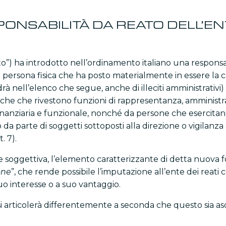
PONSABILITÀ DA REATO DELL’E
to”) ha introdotto nell’ordinamento italiano una responsabi
a persona fisica che ha posto materialmente in essere la c
edrà nell’elenco che segue, anche di illeciti amministrativ
isiche che rivestono funzioni di rappresentanza, amministr
nanziaria e funzionale, nonché da persone che esercitano, 
), o da parte di soggetti sottoposti alla direzione o vigilanz
t. 7).
ne soggettiva, l’elemento caratterizzante di detta nuova f
one
”, che rende possibile l’imputazione all’ente dei reati
uo interesse o a suo vantaggio.
i articolerà differentemente a seconda che questo sia ascr